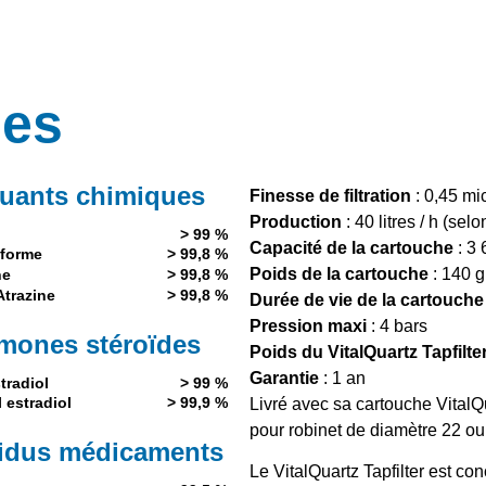
ues
luants chimiques
Finesse de filtration
: 0,45 mi
Production
: 40 litres / h (sel
> 99 %
Capacité de la cartouche
: 3 
oforme
> 99,8 %
Poids de la cartouche
: 140 
ne
> 99,8 %
Atrazine
> 99,8 %
Durée de vie de la cartouche
Pression maxi
: 4 bars
mones stéroïdes
Poids du VitalQuartz Tapfilt
Garantie
: 1 an
tradiol
> 99 %
l estradiol
> 99,9 %
Livré avec sa cartouche VitalQu
pour robinet de diamètre 22 o
idus médicaments
Le VitalQuartz Tapfilter est con