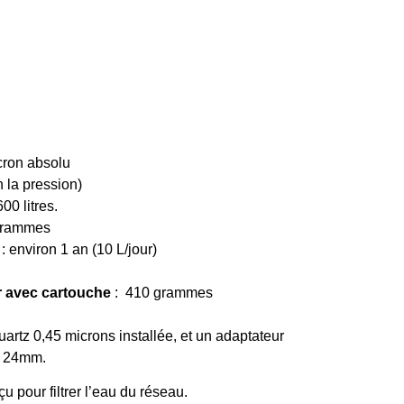
cron absolu
on la pression)
600 litres.
grammes
: environ 1 an (10 L/jour)
er avec cartouche
: 410 grammes
artz 0,45 microns installée, et un adaptateur
u 24mm.
çu pour filtrer l’eau du réseau.