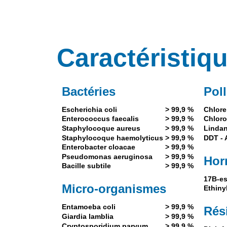
Caractéristiq
Bactéries
Pol
Escherichia coli
> 99,9 %
Chlore
Enterococcus faecalis
> 99,9 %
Chlor
Staphylocoque aureus
> 99,9 %
Linda
Staphylocoque haemolyticus
> 99,9 %
DDT - 
Enterobacter cloacae
> 99,9 %
Pseudomonas aeruginosa
> 99,9 %
Hor
Bacille subtile
> 99,9 %
17B-es
Micro-organismes
Ethiny
Entamoeba coli
> 99,9 %
Rés
Giardia lamblia
> 99,9 %
Cryptosporidium parvum
> 99,9 %