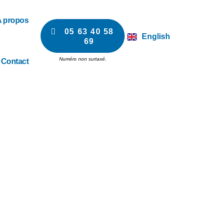
A propos
05 63 40 58
English
69
Numéro non surtaxé.
Contact