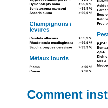
Diclof
Hymenolepis nana
> 99,9 %
Acide 
Schistosoma mansoni
> 99,9 %
Carba
Ascaris suum
> 99,9 %
Ibupro
Ketopr
Champignons /
Propi
levures
Pest
Candida albicans
> 99,9 %
Rhodotorula mucilaginosa
> 99,9 %
p,p'-D
Saccharomyces cerevisae
> 99,9 %
Benta
2,4-D
Dichlo
Métaux lourds
MCPA
Mecop
Plomb
> 90 %
Cuivre
> 90 %
Comment instal