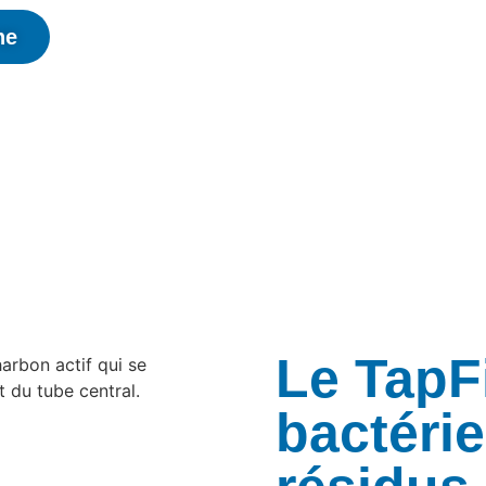
ne
Le TapFi
bactérie