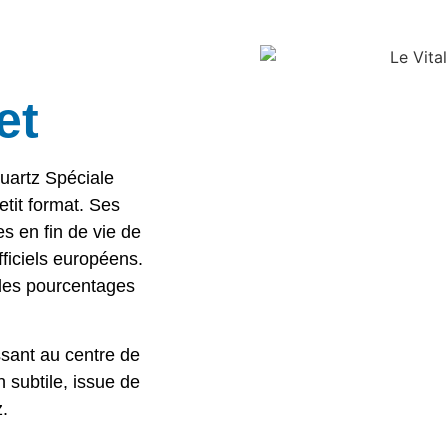
et
Quartz Spéciale
tit format. Ses
s en fin de vie de
ficiels européens.
 les pourcentages
assant au centre de
n subtile, issue de
z.