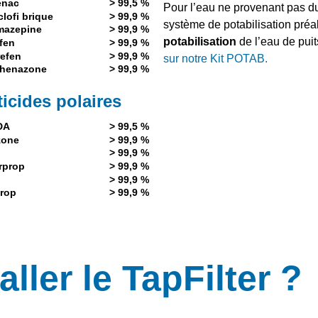
enac
> 99,5 %
Pour l’eau ne provenant pas du 
clofi brique
> 99,9 %
système de potabilisation préa
mazepine
> 99,9 %
potabilisation
de l’eau de puit
fen
> 99,9 %
efen
> 99,9 %
sur notre Kit POTAB.
phenazone
> 99,9 %
icides polaires
DA
> 99,5 %
zone
> 99,9 %
> 99,9 %
rprop
> 99,9 %
> 99,9 %
rop
> 99,9 %
ler le TapFilter ?